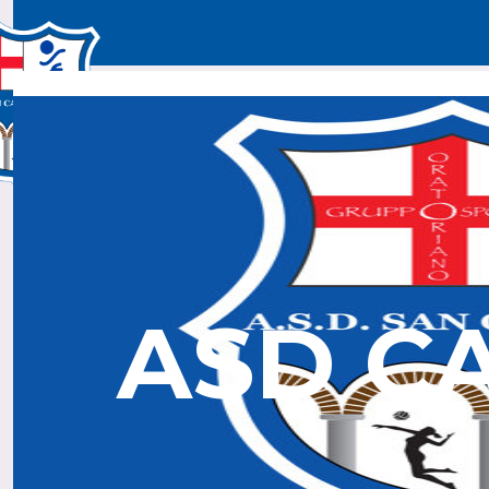
Home
Chi Siamo
Squadre
Calendario & Con
ASD C