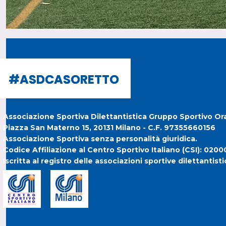
#ASDCASORETTO
#ASDCASORETTO
Associazione Sportiva Dilettantistica Gruppo Sportivo Or
Piazza San Materno 15, 20131 Milano - C.F. 97355660156
Associazione Sportiva senza personalità giuridica.
Codice Affiliazione al Centro Sportivo Italiano (CSI): 020
Iscritta al registro delle associazioni sportive dilettanti