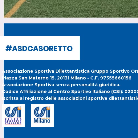
#ASDCASORETTO
#ASDCASORETTO
Associazione Sportiva Dilettantistica Gruppo Sportivo Or
Piazza San Materno 15, 20131 Milano - C.F. 97355660156
Associazione Sportiva senza personalità giuridica.
Codice Affiliazione al Centro Sportivo Italiano (CSI): 020
Iscritta al registro delle associazioni sportive dilettanti