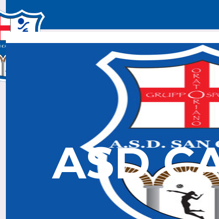
Home
Chi Siamo
Squadre
Calendario & Con
ASD C