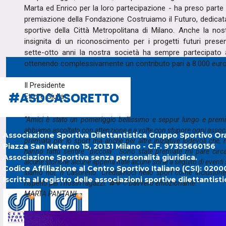
Marta ed Enrico per la loro partecipazione - ha preso parte 
premiazione della Fondazione Costruiamo il Futuro, dedicata
sportive della Città Metropolitana di Milano. Anche la no
insignita di un riconoscimento per i progetti futuri present
sette-otto anni la nostra società ha sempre partecipato
ottenendo complessivamente un contributo pari a 8.000 euro
Il Presidente
#ASDCASORETTO
#ASDCASORETTO
Ettore Giulia
“Amici è stato un pomeriggio bellissimo e seppur lungo e premiat
abbiamo ascoltato con attenzione e a volte con stupore ogni assoc
Associazione Sportiva Dilettantistica Gruppo Sportivo Or
premiata per lo sport ma anche per altre iniziative lodevoli che
Piazza San Materno 15, 20131 Milano - C.F. 97355660156
hanno fatto sentire “piccola”. Sono state premiate mi pare circ
Associazione Sportiva senza personalità giuridica.
alcune storiche alcune appena nate alcune sorte a seguito di eventi s
Codice Affiliazione al Centro Sportivo Italiano (CSI): 020
siamo noi. Il Casoretto. Crediamoci nello sport come inclusion
Iscritta al registro delle associazioni sportive dilettanti
rispetto per i nostri ragazzi. ⚽️💙🤍Davvero emozionante.”
MARTA PANTANI