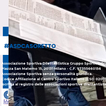
#ASDCASORETTO
#ASDCASORETTO
Associazione Sportiva Dilettantistica Gruppo Sportivo Or
Piazza San Materno 15, 20131 Milano - C.F. 97355660156
Associazione Sportiva senza personalità giuridica.
Codice Affiliazione al Centro Sportivo Italiano (CSI): 020
Iscritta al registro delle associazioni sportive dilettanti