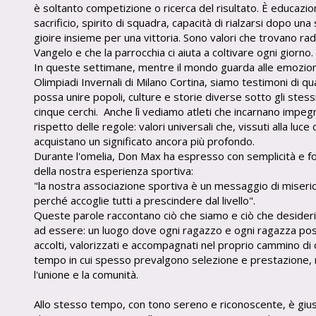
è soltanto competizione o ricerca del risultato. È educazio
sacrificio, spirito di squadra, capacità di rialzarsi dopo una 
gioire insieme per una vittoria. Sono valori che trovano rad
Vangelo e che la parrocchia ci aiuta a coltivare ogni giorno.
In queste settimane, mentre il mondo guarda alle emozion
Olimpiadi Invernali di Milano Cortina, siamo testimoni di qu
possa unire popoli, culture e storie diverse sotto gli stessi
cinque cerchi.
Anche lì vediamo atleti che incarnano impegn
rispetto delle regole: valori universali che, vissuti alla luce 
acquistano un significato ancora più profondo.
Durante l'omelia, Don Max ha espresso con semplicità e fo
della nostra esperienza sportiva:
"la nostra associazione sportiva è un messaggio di miseri
perché accoglie tutti a prescindere dal livello".
Queste parole raccontano ciò che siamo e ciò che desider
ad essere: un luogo dove ogni ragazzo e ogni ragazza pos
accolti, valorizzati e accompagnati nel proprio cammino di c
tempo in cui spesso prevalgono selezione e prestazione, 
l'unione e la comunità.
Allo stesso tempo, con tono sereno e riconoscente, è gius